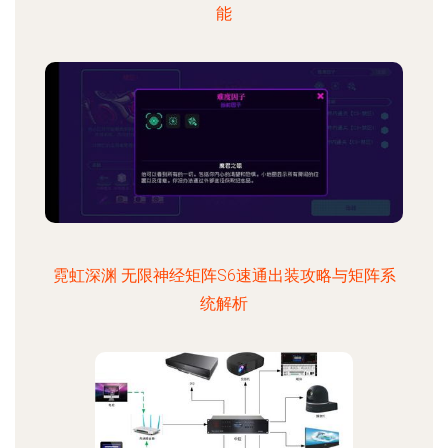
能
霓虹深渊 无限神经矩阵S6速通出装攻略与矩阵系
统解析