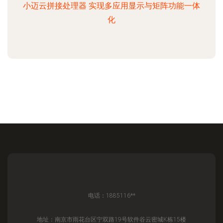
小迈云拼接处理器 实现多应用显示与矩阵功能一体
化
电话：1885116**
地址：南京市雨花台区宁双路19号软件谷云密城K栋15楼