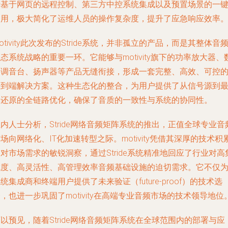
括基于网页的远程控制、第三方中控系统集成以及预置场景的一
调用，极大简化了运维人员的操作复杂度，提升了应急响应效率
otivity此次发布的Stride系统，并非孤立的产品，而是其整体音
态系统战略的重要一环。它能够与motivity旗下的功率放大器、
字调音台、扬声器等产品无缝衔接，形成一套完整、高效、可控
端到端解决方案。这种生态化的整合，为用户提供了从信号源到
终还原的全链路优化，确保了音质的一致性与系统的协同性。
内人士分析，Stride网络音频矩阵系统的推出，正值全球专业音
场向网络化、IT化加速转型之际。motivity凭借其深厚的技术积
对市场需求的敏锐洞察，通过Stride系统精准地回应了行业对高
成度、高灵活性、高管理效率音频基础设施的迫切需求。它不仅
统集成商和终端用户提供了未来验证（future-proof）的技术选
，也进一步巩固了motivity在高端专业音频市场的技术领导地位
以预见，随着Stride网络音频矩阵系统在全球范围内的部署与应