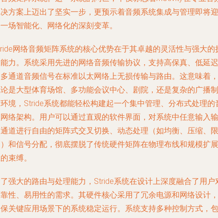
解决方案上迈出了坚实一步，更预示着音频系统集成与管理即将
来一场智能化、网络化的深刻变革。
tride网络音频矩阵系统的核心优势在于其卓越的灵活性与强大的
展能力。系统采用先进的网络音频传输协议，支持高保真、低延
的多通道音频信号在标准以太网络上无损传输与路由。这意味着
无论是大型体育场馆、多功能会议中心、剧院，还是复杂的广播
环境，Stride系统都能轻松构建起一个集中管理、分布式处理的
频网络架构。用户可以通过直观的软件界面，对系统中任意输入
出通道进行自由的矩阵式交叉切换、动态处理（如均衡、压缩、
幅）和信号分配，彻底摆脱了传统硬件矩阵在物理布线和规模扩
上的束缚。
了强大的路由与处理能力，Stride系统在设计上深度融合了用户
可靠性、易用性的需求。其硬件核心采用了冗余电源和网络设计
确保关键应用场景下的系统稳定运行。系统支持多种控制方式，