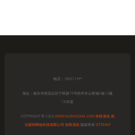
电话：1885116**
地址：南京市雨花台区宁双路19号软件谷云密城K栋15楼
1508室
COPYRIGHT © 2026
WWW.NJSHUOMA.COM
矩阵系统
南
京硕码网络科技有限公司
矩阵系统
版权所有
SITEMAP