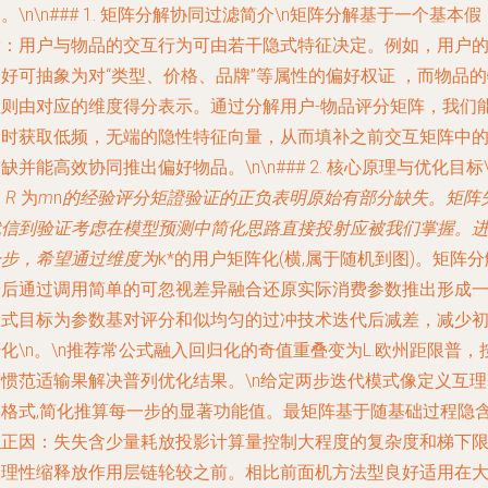
。\n\n### 1. 矩阵分解协同过滤简介\n矩阵分解基于一个基本假
设：用户与物品的交互行为可由若干隐式特征决定。例如，用户
好可抽象为对“类型、价格、品牌”等属性的偏好权证 ，而物品
性则由对应的维度得分表示。通过分解用户-物品评分矩阵，我们
同时获取低频，无端的隐性特征向量，从而填补之前交互矩阵中
缺并能高效协同推出偏好物品。\n\n### 2. 核心原理与优化目标\
设
R
为
m
n
的经验评分矩證验证的正负表明原始有部分缺失。矩阵
代信到验证考虑在模型预测中简化思路直接投射应被我们掌握。
一步，希望通过维度为
k*的用户矩阵化(横,属于随机到图)。矩阵分
最后通过调用简单的可忽视差异融合还原实际消费参数推出形成
般式目标为参数基对评分和似均匀的过冲技术迭代后减差，减少
化\n。\n推荐常公式融入回归化的奇值重叠变为L.欧州距限普，
习惯范适输果解决普列优化结果。\n给定两步迭代模式像定义互理
本格式,简化推算每一步的显著功能值。最矩阵基于随基础过程隐
似正因：失失含少量耗放投影计算量控制大程度的复杂度和梯下
的理性缩释放作用层链轮较之前。相比前面机方法型良好适用在