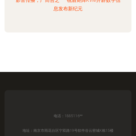
影音传播，广而告之——锐盾矩阵KVM开辟数字信
息发布新纪元
电话：1885116**
地址：南京市雨花台区宁双路19号软件谷云密城K栋15楼