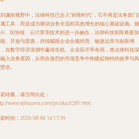
##
在刘谦的视野中，法律科技已步入“矩阵时代”，它不再是法务部门
专属工具，而是成为驱动业务全流程高效增长的核心基础设施。
着AI、区块链、云计算等技术的进一步融合，法律科技矩阵将更加
智能、开放与普惠，持续赋能企业合规经营、敏捷运营与创新增
长，在数字经济浪潮中赢得先机。企业应尽早布局，将法律科技
度融入业务基因，从而在激烈的市场竞争中构建起独特的效率与
控壁垒。
如若转载，请注明出处：
ttp://www.njshuoma.com/product/281.html
新时间：2026-08-06 16:17:39