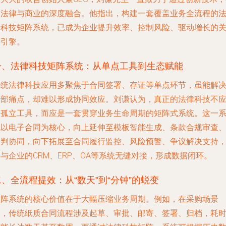
动法律与商业的深度融合。他指出，构建一套覆盖业务全流程的
律科技矩阵系统，已成为企业提升效率、控制风险、驱动增长的
键引擎。
一、法律科技矩阵系统：从单点工具到生态赋能
传统法律科技应用多聚焦于合同签署、存证等单点环节，虽能解
局部痛点，却难以形成协同效应。刘谦认为，真正的法律科技不
是孤立工具，而应是一套贯穿业务生命周期的矩阵式系统。这一
统以电子合同为核心，向上延伸至模板智能生成、条款合规审查
谈判协同，向下拓展至合同履行监控、风险预警、争议解决支持
与企业的CRM、ERP、OA等系统无缝对接，形成数据闭环。
二、全流程提效：从“数天”到“分钟”的蜕变
矩阵系统的核心价值在于大幅压缩业务周期。例如，在采购场景
中，传统纸质合同流程涉及起草、审批、邮寄、签署、归档，耗