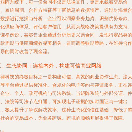
在矩阵系统下，每一份合同不仅是法律文件，更是承载着交易价
格、履约周期、合作方特征等丰富信息的数据资产。通过对海量
同数据进行挖掘与分析，企业可以洞察业务趋势、识别优势条款
优化供应商体系、评估客户信用，从而为战略决策提供有力支持
刘谦举例说，某零售企业通过分析历史采购合同，发现特定品类
付款周期与供应商绩效显著相关，进而调整账期策略，在维持合
关系的同时改善了现金流。
五、生态协同：连接内外，构建可信商业网络
法律科技的终极目标之一是构建可信、高效的商业协作生态。法
大等平台通过提供标准化、合规化的电子签约与存证服务，正在
接企业、个人、政府机构与司法系统。当矩阵系统与外部公证、
裁、法院等司法节点打通，可实现电子证据的实时固证与一键出
证，极大提升了争议解决效率。这种生态化的信任基础，降低了
个社会的交易成本，为业务跨域、跨境的顺畅开展提供了保障。