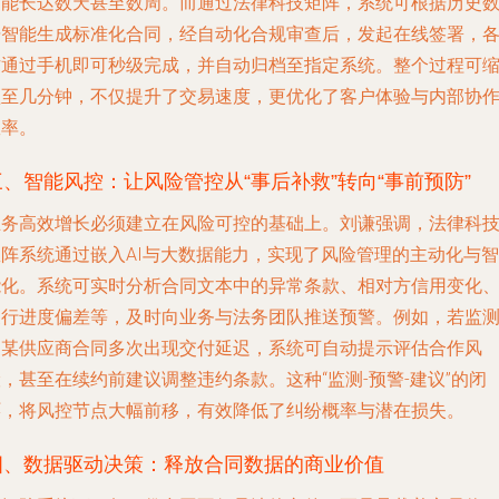
可能长达数天甚至数周。而通过法律科技矩阵，系统可根据历史
据智能生成标准化合同，经自动化合规审查后，发起在线签署，
方通过手机即可秒级完成，并自动归档至指定系统。整个过程可
短至几分钟，不仅提升了交易速度，更优化了客户体验与内部协
效率。
三、智能风控：让风险管控从“事后补救”转向“事前预防”
业务高效增长必须建立在风险可控的基础上。刘谦强调，法律科
矩阵系统通过嵌入AI与大数据能力，实现了风险管理的主动化与智
能化。系统可实时分析合同文本中的异常条款、相对方信用变化
履行进度偏差等，及时向业务与法务团队推送预警。例如，若监
到某供应商合同多次出现交付延迟，系统可自动提示评估合作风
，甚至在续约前建议调整违约条款。这种“监测-预警-建议”的闭
环，将风控节点大幅前移，有效降低了纠纷概率与潜在损失。
四、数据驱动决策：释放合同数据的商业价值